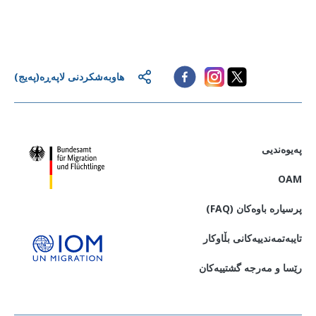
هاوبەشکردنی لاپەڕە(پەیج)
پەیوەندیی
OAM
پرسیاره باوەکان (FAQ)
تایبەتمەندییەکانی بڵاوکار
رێسا و مەرجە گشتییەکان