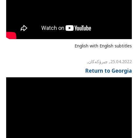
بەرنامەی ویلایەتەکان
زانیاریی وڵاتەکان
English with English subtitles
25.04.2022
,
چیرۆکەکان,
Return to Georgia