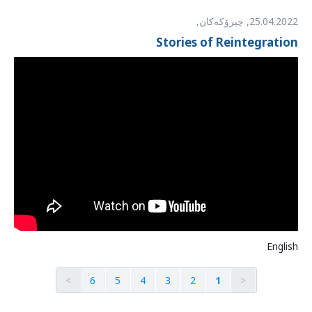
25.04.2022
,
چیرۆکەکان,
Stories of Reintegration
English
>
6
5
4
3
2
1
<