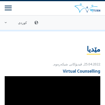
مینۆ
مێدیا
پەیوەندیی
گەڕانەوەی دڵخوازانە
مێدیا
ناوەندەکانی راوێژکاریی
25.04.2022
,
ڤیدیۆکانی شیکەرەوە,
بەرنامەکان
Virtual Counselling
بەرنامەکانی گەڕانەوە
بەرنامەکانی سەرلەنوێ تێکەڵبوونەوە لە کۆمەڵگا
ئامادەبوون بۆ گەڕانەوە
ZIRF - زانیاری و ئامۆژگاری