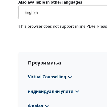
Also available in other languages
English
This browser does not support inline PDFs. Pleas
Преузимања
Virtual Counselling
VC Flyer Gambia, The
(English)
индивидуални упити
CFS 2025 Gambia
(Deutsch)
Флајер