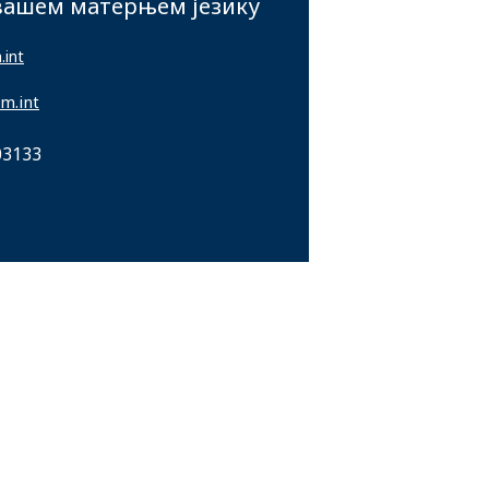
 вашем матерњем језику
int
m.int
03133