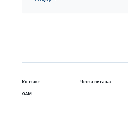
CFS 2025 Gambia, The
(English)
Gambia, The EURP Country Information Le
Контакт
Честа питања
OAM