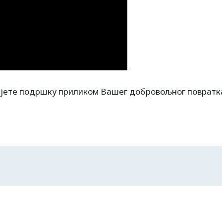
јете подршку приликом Вашег добровољног повратк