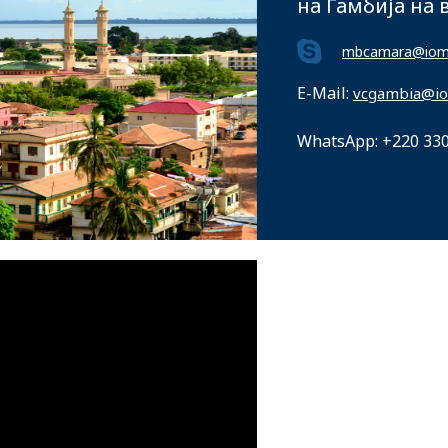
на Гамбија на
mbcamara@iom.
E-Mail:
vcgambia@io
WhatsApp: +220 33