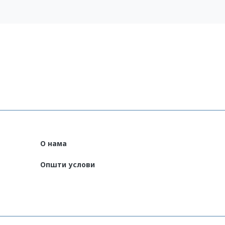
aflet
(English)
О нама
Општи услови