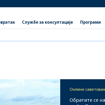
вратак
Службе за консултације
Програми
Онлине саветова
Обратите се н