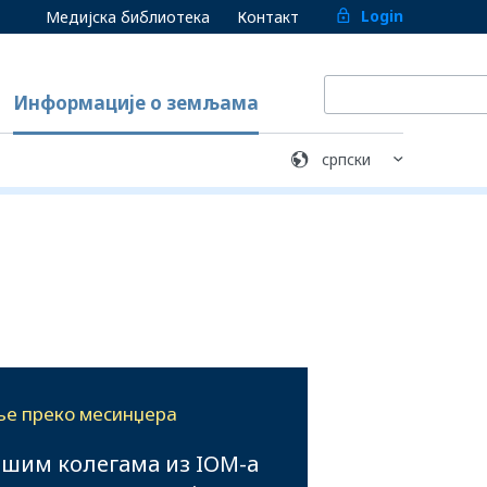
Login
Медијска библиотека
Контакт
Информације о земљама
ње преко месинџера
ашим колегама из IOM-а