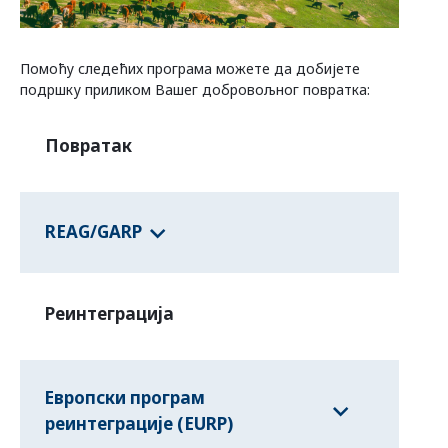
Програми савезних држава
Помоћу следећих програма можете да добијете
подршку приликом Вашег добровољног повратка:
Информације о земљама
Повратак
REAG/GARP
Реинтеграција
Европски програм
реинтеграције (EURP)