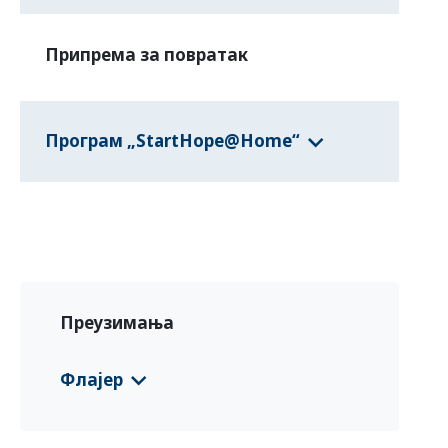
Припрема за повратак
Програм „StartHope@Home“
Преузимања
Флајер
Uzbekistan EURP Country Informatio
n Leaflet
(English)