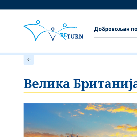
Добровољан по
Велика Британиј