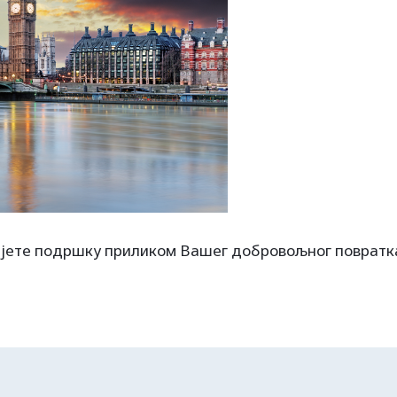
јете подршку приликом Вашег добровољног повратк