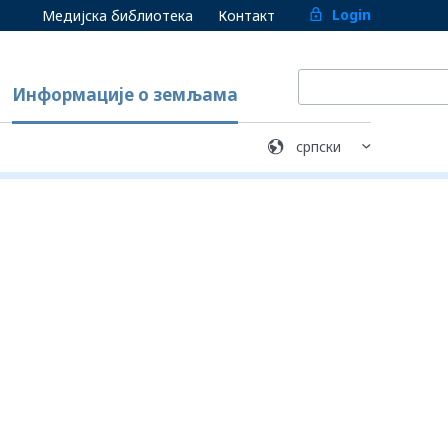
Login
Медијска библиотека
Контакт
Информације о земљама