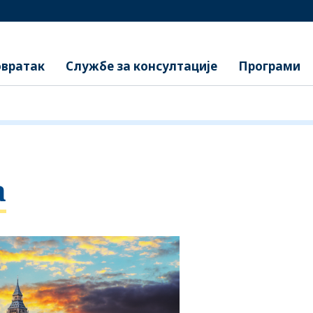
вратак
Службе за консултације
Програми
а