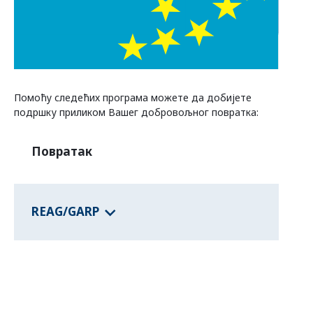
Програми савезних држава
Информације о земљама
Помоћу следећих програма можете да добијете
подршку приликом Вашег добровољног повратка:
Повратак
REAG/GARP