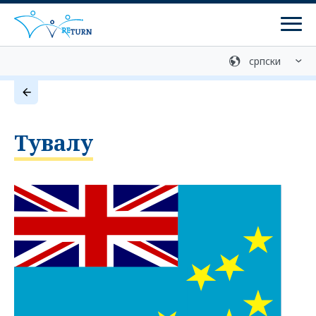
Мен
Медијска библиотека
Контакт
Добровољан повратак
Тувалу
Службе за консултације
Програми
ретурн програми
Програми реинтеграције
Припрема за повратак
Централна служба за информације о помоћи при
повратку (ZIRF) - информације и саветовање