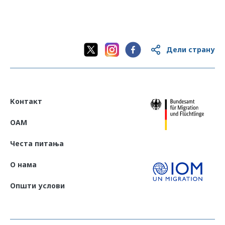
CFS 2024 Sri Lanka
(English)
Дели страну
Контакт
OAM
Честа питања
О нама
Општи услови