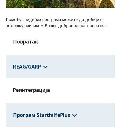
Програми савезних држава
Помоћу следећих програма можете да добијете
подршку приликом Вашег добровољног повратка:
Информације о земљама
Повратак
REAG/GARP
Реинтеграција
Програм StarthilfePlus