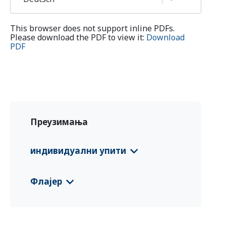
This browser does not support inline PDFs.
Please download the PDF to view it:
Download
PDF
Преузимања
индивидуални упити
CFS 2023 Sri Lanka
(සිංහල)
Флајер
CFS 2023 Sri Lanka
(தமிழ்)
Sri Lanka EURP Country Information
Leaflet
(English)
CFS 2024 Sri Lanka
(Deutsch)