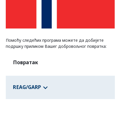
Програми савезних држава
Информације о земљама
Помоћу следећих програма можете да добијете
подршку приликом Вашег добровољног повратка:
Повратак
REAG/GARP