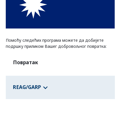
Програми савезних држава
Информације о земљама
Помоћу следећих програма можете да добијете
подршку приликом Вашег добровољног повратка:
Повратак
REAG/GARP