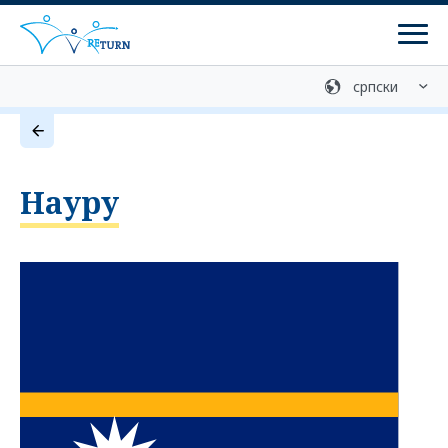
Мен
Медијска библиотека
Контакт
Добровољан повратак
Науру
Службе за консултације
Програми
ретурн програми
Програми реинтеграције
Припрема за повратак
Централна служба за информације о помоћи при
повратку (ZIRF) - информације и саветовање