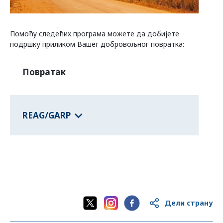
Програми савезних држава
Помоћу следећих програма можете да добијете
подршку приликом Вашег добровољног повратка:
Информације о земљама
Повратак
REAG/GARP
Дели страну