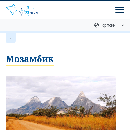
Мен
Медијска библиотека
Контакт
Добровољан повратак
Мозамбик
Службе за консултације
Програми
ретурн програми
Програми реинтеграције
Припрема за повратак
Централна служба за информације о помоћи при
повратку (ZIRF) - информације и саветовање