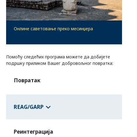
Програми савезних држава
Онлине саветовање преко месинџера
Информације о земљама
Помоћу следећих програма можете да добијете
подршку приликом Вашег добровољног повратка:
Повратак
REAG/GARP
Реинтеграција