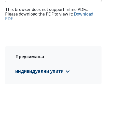
This browser does not support inline PDFs.
Please download the PDF to view it:
Download
PDF
Преузимања
индивидуални упити
CFS 2025 Montenegro
(Deutsch)
CFS 2025 Montenegro
(English)
CFS 2025 Montenegro
(црногорски /
crnogorski)