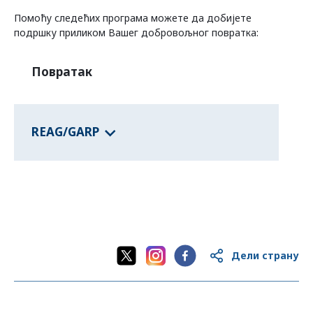
Помоћу следећих програма можете да добијете
Програми савезних држава
подршку приликом Вашег добровољног повратка:
Повратак
Информације о земљама
REAG/GARP
Дели страну