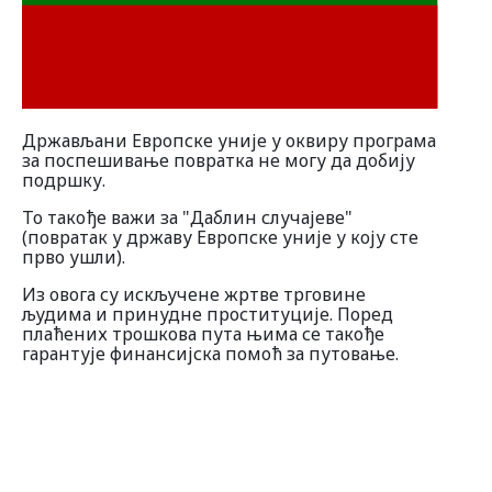
Програми савезних држава
Информације о земљама
Држављани Европске уније у оквиру програма
за поспешивање повратка не могу да добију
подршку.
То такође важи за "Даблин случајеве"
(повратак у државу Европске уније у коју сте
прво ушли).
Из овога су искључене жртве трговине
људима и принудне проституције. Поред
плаћених трошкова пута њима се такође
гарантује финансијска помоћ за путовање.