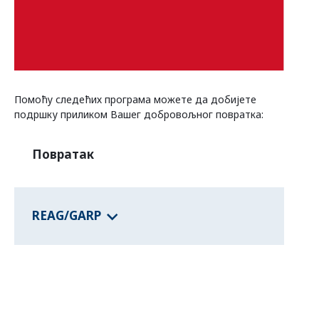
Програми савезних држава
Информације о земљама
Помоћу следећих програма можете да добијете
подршку приликом Вашег добровољног повратка:
Повратак
REAG/GARP