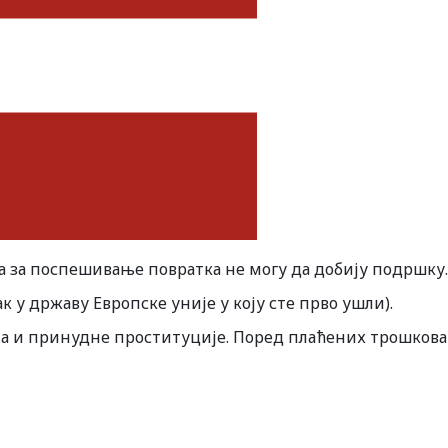
 за поспешивање повратка не могу да добију подршку.
к у државу Европске уније у коју сте прво ушли).
а и принудне проституције. Поред плаћених трошкова 