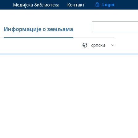
Login
Медијска библиотека
Контакт
Информације о земљама