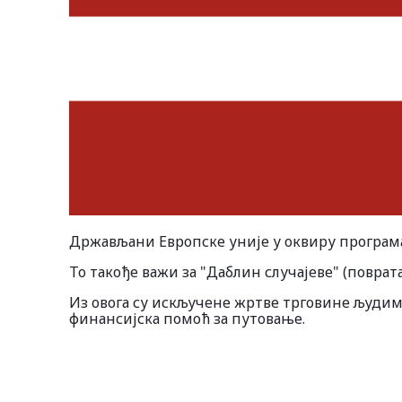
Држављани Европске уније у оквиру програма
То такође важи за "Даблин случајеве" (поврата
Из овога су искључене жртве трговине људим
финансијска помоћ за путовање.