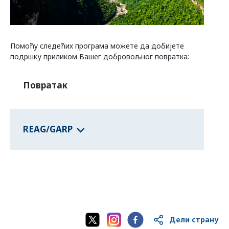
Програми савезних држава
Помоћу следећих програма можете да добијете
подршку приликом Вашег добровољног повратка:
Информације о земљама
Повратак
REAG/GARP
Дели страну