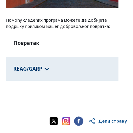
Програми савезних држава
Помоћу следећих програма можете да добијете
подршку приликом Вашег добровољног повратка:
Информације о земљама
Повратак
REAG/GARP
Дели страну