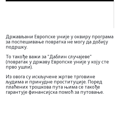
Програми савезних држава
Информације о земљама
Држављани Европске уније у оквиру програма
за поспешивање повратка не могу да добију
подршку.
То такође важи за "Даблин случајеве"
(повратак у државу Европске уније у коју сте
прво ушли).
Из овога су искључене жртве трговине
људима и принудне проституције. Поред
плаћених трошкова пута њима се такође
гарантује финансијска помоћ за путовање.