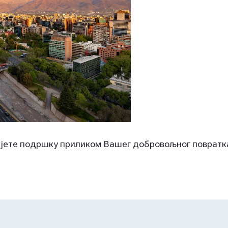
јете подршку приликом Вашег добровољног повратк