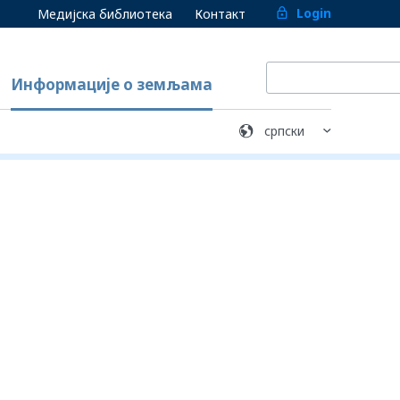
Login
Медијска библиотека
Контакт
Информације о земљама