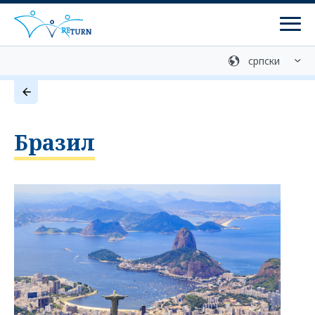
Мен
Медијска библиотека
Контакт
Добровољан повратак
Бразил
Службе за консултације
Програми
ретурн програми
Програми реинтеграције
Припрема за повратак
Централна служба за информације о помоћи при
повратку (ZIRF) - информације и саветовање