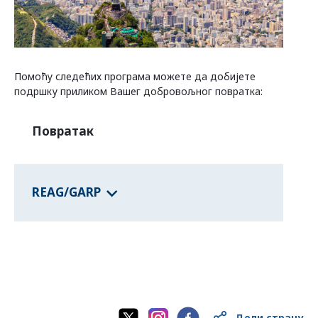
Програми савезних држава
Помоћу следећих програма можете да добијете
Информације о земљама
подршку приликом Вашег добровољног повратка:
Повратак
REAG/GARP
Дели страну