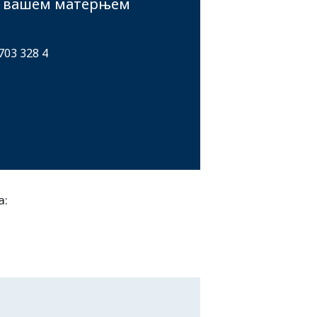
а вашем матерњем
703 328 4
а: