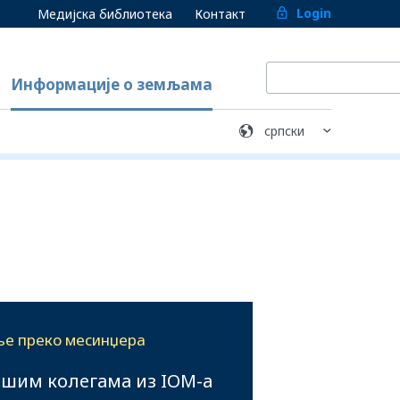
Login
Медијска библиотека
Контакт
Информације о земљама
ње преко месинџера
ашим колегама из IOM-а