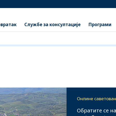
вратак
Службе за консултације
Програми
Онлине саветова
Обратите се н