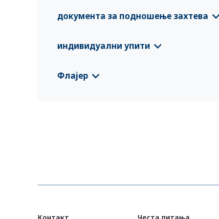
Флајер Албанија
(Shqip)
документа за подношење захтева
VC Flyer Albania
(English)
Anmeldeformular Brückenkomponente Alb
индивидуални упити
CFS 2025 Албанија
(Shqip)
Флајер
CFS 2025 Албанија
(English)
Albania EURP Country Information Leaflet
CFS 2025 Албанија
(Deutsch)
Контакт
Честа питања