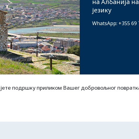
на Албанија н
језику
WhatsApp: +355 69 
јете подршку приликом Вашег добровољног повратк