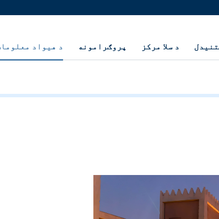
تنيدل
د سلا مرکز
پروګرامونه
د هيواد معلومات