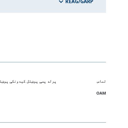
REAG/GARP
تماس
پرله پسې پوښتل کېدونکې پوښت
OAM