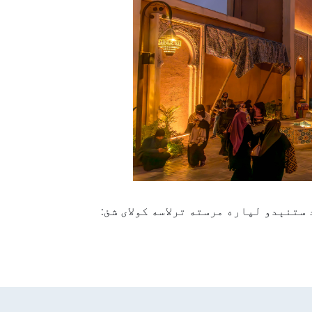
 ستنېدو لپاره مرسته ترلاسه کولای شئ: