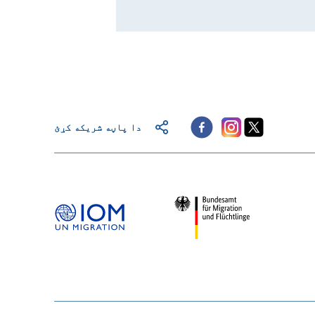
دا پاڼه شریکه کړئ