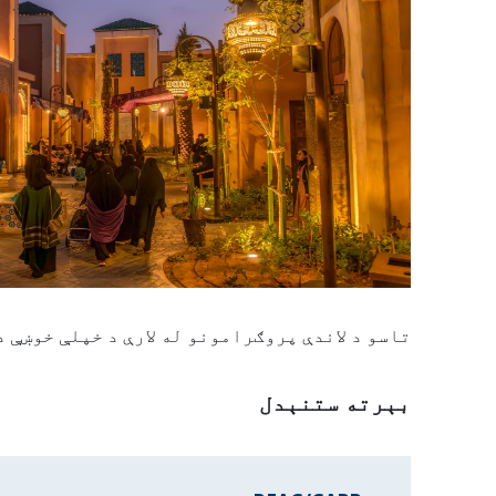
تاسو د لاندې پروګرامونو له لارې د خپلې خوښې د
بېرته ستنېدل