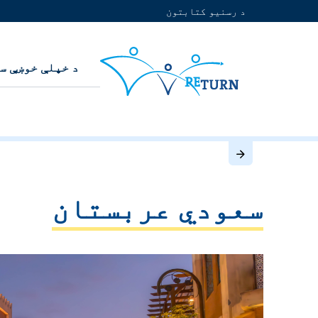
د رسنیو کتابتون
د خپلې خوښې س
سعودي عربستان