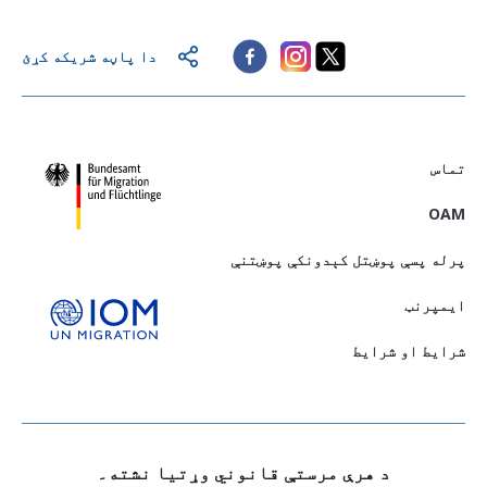
دا پاڼه شریکه کړئ
تماس
OAM
پرله پسې پوښتل کېدونکې پوښتنې
ايمپرنټ
شرایط او شرایط
د هرې مرستې قانوني وړتيا نشته۔