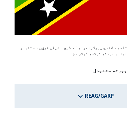
د فدرالي ایالتونو برنامې
د هيواد معلومات
تاسو د لاندې پروګرامونو له لارې د خپلې خوښې د ستنېدو
لپاره مرسته ترلاسه کولای شئ:
بېرته ستنېدل
REAG/GARP