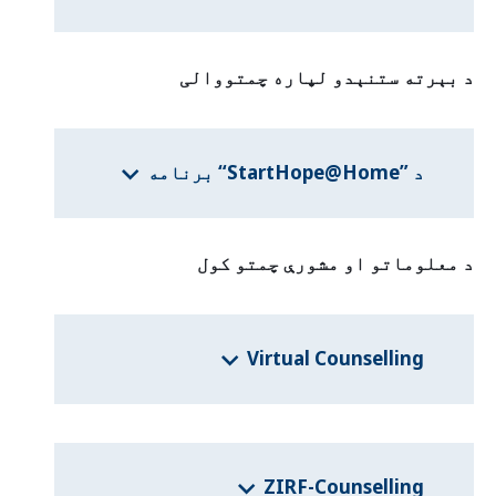
د بېرته ستنېدو لپاره چمتووالی
د ”StartHope@Home“ برنامه
د معلوماتو او مشورې چمتو کول
Virtual Counselling
ZIRF-Counselling