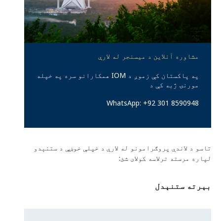
د فدرالي ایالتونو برنامې
مشاوره آنلاین د میسنجر له لارې
د هيواد معلومات
په پاکستان کې زموږ د IOM همکارانو سره په خپله
مورنۍ ژبه کې د
WhatsApp: +92 301 8590948
تاسو د لاندې پروګرامونو له لارې د خپلې خوښې د ستنېدو
لپاره مرسته ترلاسه کولای شئ:
بېرته ستنېدل