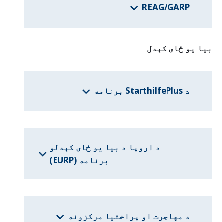
REAG/GARP
بیا یو ځای کېدل
د StarthilfePlus برنامه
د اروپا د بیا یو ځای کېدلو
برنامه (EURP)
د مهاجرت او پراختیا مرکزونه