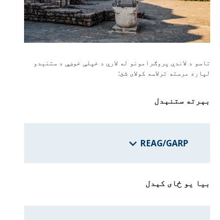
د فدرالي ایالتونو برنامې
د هيواد معلومات
تاسو د لاندې پروګرامونو له لارې د خپلې خوښې د ستنېدو
لپاره مرسته ترلاسه کولای شئ:
بېرته ستنېدل
REAG/GARP
بیا یو ځای کېدل