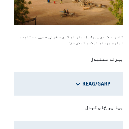
د فدرالي ایالتونو برنامې
د هيواد معلومات
تاسو د لاندې پروګرامونو له لارې د خپلې خوښې د ستنېدو
لپاره مرسته ترلاسه کولای شئ:
بېرته ستنېدل
REAG/GARP
بیا یو ځای کېدل