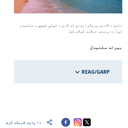
د فدرالي ایالتونو برنامې
تاسو د لاندې پروګرامونو له لارې د خپلې خوښې د ستنېدو
لپاره مرسته ترلاسه کولای شئ:
د هيواد معلومات
بېرته ستنېدل
REAG/GARP
دا پاڼه شریکه کړئ