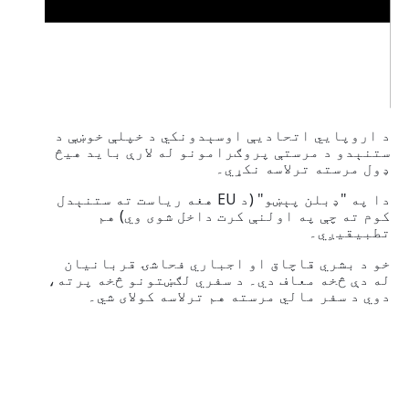
د فدرالي ایالتونو برنامې
د هيواد معلومات
د اروپايي اتحاديې اوسېدونکي د خپلې خوښې د
ستنېدو د مرستې پروګرامونو له لارې بايد هيڅ
ډول مرسته ترلاسه نکړي۔
دا په "ډبلن پېښو" (د EU هغه رياست ته ستنېدل
کوم ته چې په اولنې کرت داخل شوی وي) هم
تطبيقيږي۔
خو د بشري قاچاق او اجباري فحاشۍ قربانیان
له دې څخه معاف دي۔ د سفري لګښتونو څخه پرته،
دوي د سفر مالي مرسته هم ترلاسه کولای شي۔