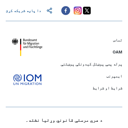
دا پاڼه شریکه کړئ
تماس
OAM
پرله پسې پوښتل کېدونکې پوښتنې
ايمپرنټ
شرایط او شرایط
د هرې مرستې قانوني وړتيا نشته۔