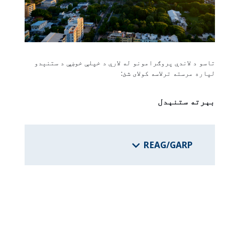
د فدرالي ایالتونو برنامې
د هيواد معلومات
تاسو د لاندې پروګرامونو له لارې د خپلې خوښې د ستنېدو
لپاره مرسته ترلاسه کولای شئ:
بېرته ستنېدل
REAG/GARP