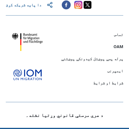
دا پاڼه شریکه کړئ
تماس
OAM
پرله پسې پوښتل کېدونکې پوښتنې
ايمپرنټ
شرایط او شرایط
د هرې مرستې قانوني وړتيا نشته۔