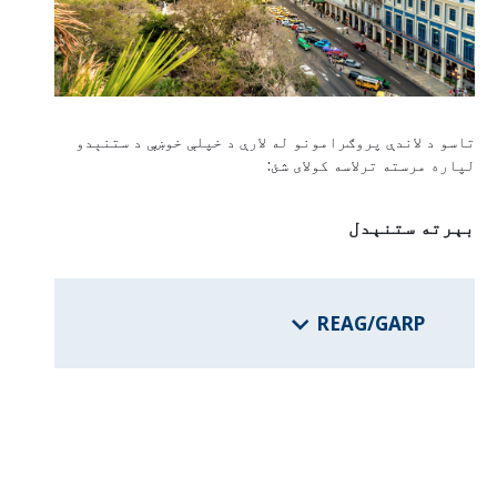
د فدرالي ایالتونو برنامې
د هيواد معلومات
تاسو د لاندې پروګرامونو له لارې د خپلې خوښې د ستنېدو
لپاره مرسته ترلاسه کولای شئ:
بېرته ستنېدل
REAG/GARP