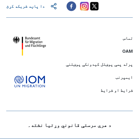
دا پاڼه شریکه کړئ
تماس
OAM
پرله پسې پوښتل کېدونکې پوښتنې
ايمپرنټ
شرایط او شرایط
د هرې مرستې قانوني وړتيا نشته۔