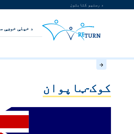
د رسنیو کتابتون
د خپلې خوښې س
کوک-ټاپوان