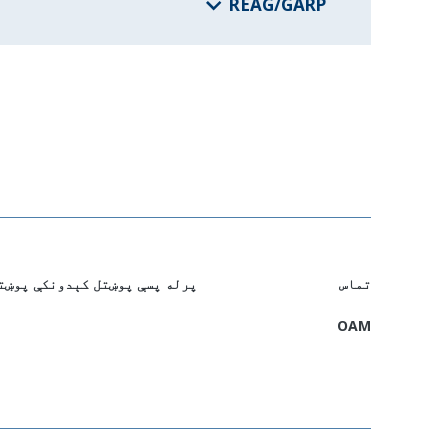
REAG/GARP
تماس
پرله پسې پوښتل کېدونکې پوښت
OAM