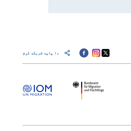
دا پاڼه شریکه کړئ