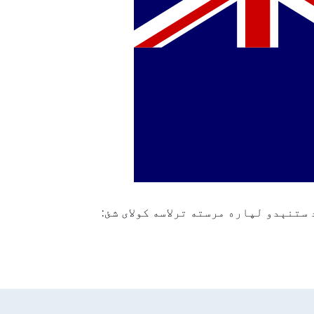
 ستنېدو لپاره مرسته ترلاسه کولای شئ: