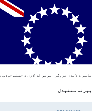
تاسو د لاندې پروګرامونو له لارې د خپلې خوښې د
بېرته ستنېدل