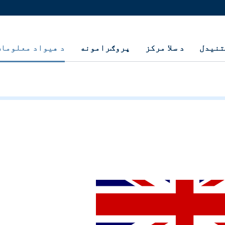
تنيدل
د سلا مرکز
پروګرامونه
د هيواد معلومات