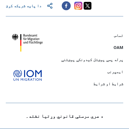
دا پاڼه شریکه کړئ
تماس
OAM
پرله پسې پوښتل کېدونکې پوښتنې
ايمپرنټ
شرایط او شرایط
د هرې مرستې قانوني وړتيا نشته۔