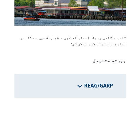
د فدرالي ایالتونو برنامې
د هيواد معلومات
تاسو د لاندې پروګرامونو له لارې د خپلې خوښې د ستنېدو
لپاره مرسته ترلاسه کولای شئ:
بېرته ستنېدل
REAG/GARP