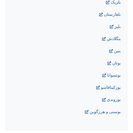
بلژیک
بلغارستان
بليز
بنگلادش
بنين
بوتان
بوتسوانا
بورکينافاسو
بوروندی
بوسنی و هرزگوین