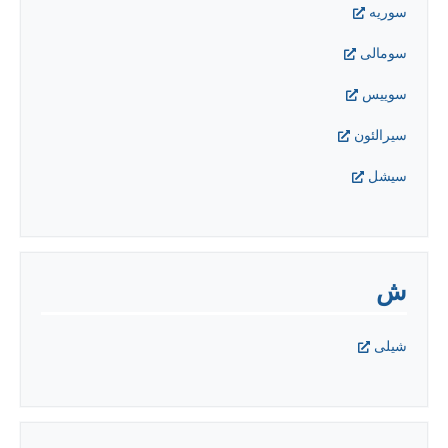
سوریه
سومالی
سوییس
سيرالئون
سيشل
ش
شيلی