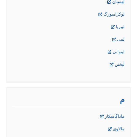
لهستان
لوکزامبورگ
ليبريا
لیبی
لیتوانی
لیختن
م
ماداگاسکار
مالاوی