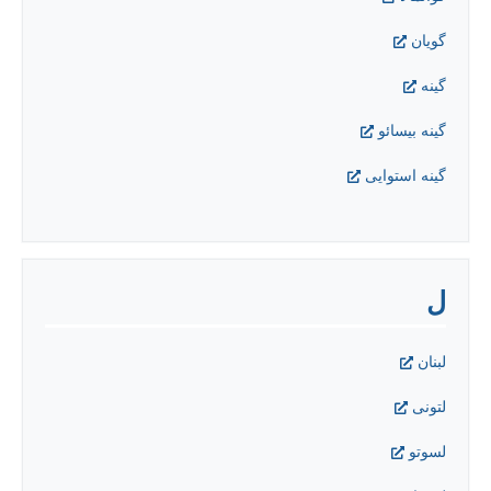
گويان
گينه
گينه بيسائو
گینه استوایی
ل
لبنان
لتونی
لسوتو