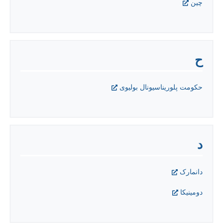
چين
ح
حکومت پلوریناسیونال بولیوی
د
دانمارک
دومينيکا