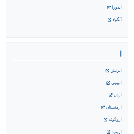
آندورا
آنگولا
ا
اتریش
اتیوپی
اردن
ارمنستان
اروگوئه
اريتره