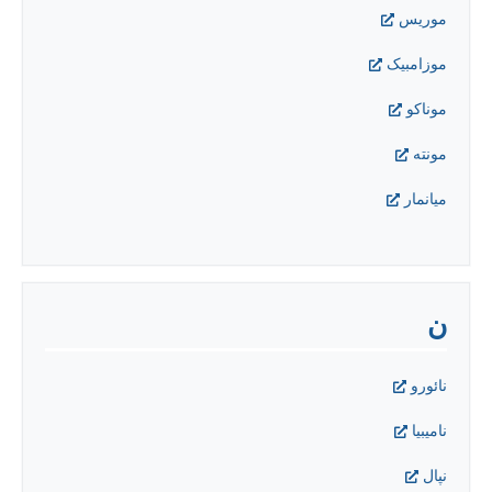
موریس
موزامبیک
موناکو
مونته
ميانمار
ن
نائورو
ناميبيا
نپال