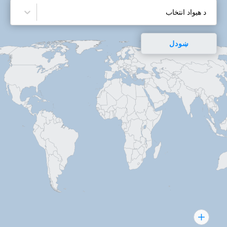
د هیواد انتخاب
برنامه های ایالت های فدرال
ښودل
اطلاعات کشور