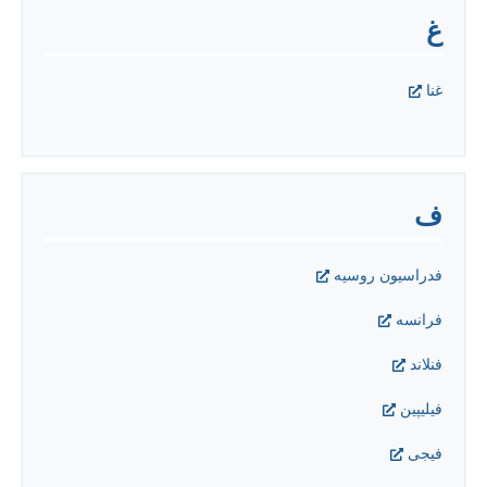
غ
غنا
ف
فدراسیون روسیه
فرانسه
فنلاند
فيليپين
فیجی