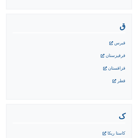
ق
قبرس
قرقیزستان
قزاقستان
قطر
ک
کاستا ريکا