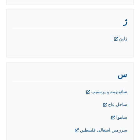
ژ
ژاپن
س
سائوتومه و پرنسيپ
ساحل عاج
ساموا
سرزمین اشغالی فلسطین