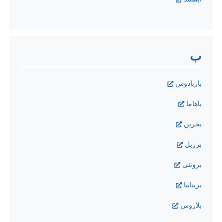
ب
باربادوس
باهاما
بحرین
برزیل
برونئی
بریتانیا
بلاروس