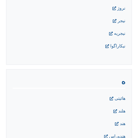
نروژ
نيجر
نيجريه
نيکاراگوا
ه
هائيتی
هلند
هند
هندوراس