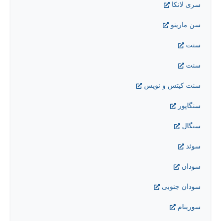
سری لانکا
سن مارينو
سنت
سنت
سنت کيتس و نويس
سنگاپور
سنگال
سوئد
سودان
سودان جنوبی
سورینام