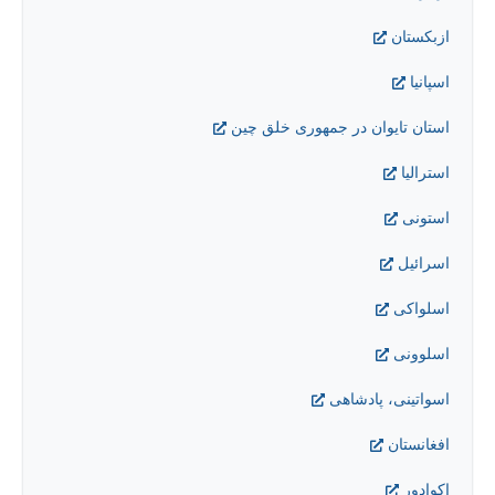
ازبکستان
اسپانیا
استان تایوان در جمهوری خلق چین
استراليا
استونی
اسرائيل
اسلواکی
اسلوونی
اسواتینی، پادشاهی
افغانستان
اکوادور