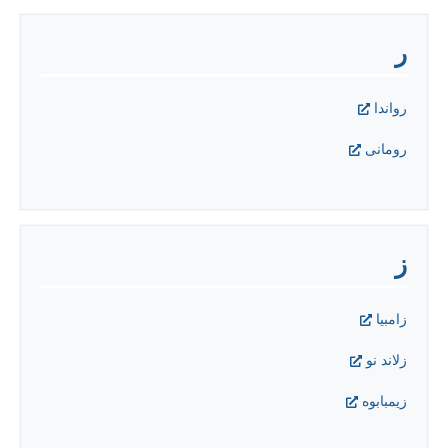
ر
رواندا
رومانی
ز
زامبیا
زلاند نو
زیمبابوه