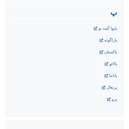
پ
پاپوا گینه نو
پاراگوئه
پاکستان
پالائو
پاناما
پرتغال
پرو