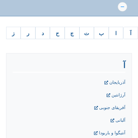
آ
ا
ب
ت
ج
ح
د
ر
ز
س
آ
آذربایجان
آرژانتین
آفریقای جنوبی
آلبانی
آنتیگوا و باربودا