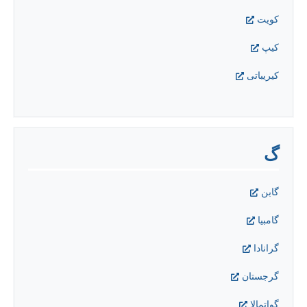
کويت
کیپ
کیریباتی
گ
گابن
گامبيا
گرانادا
گرجستان
گواتمالا