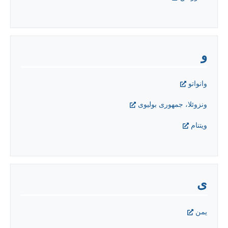
و
وانواتو
ونزوئلا، جمهوری بولیوی
ويتنام
ی
یمن