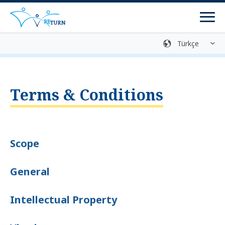
Men
Medya arşivi
İletişim
Gönüllü geri dönüş
Terms & Conditions
Danışma Merkezleri
Programlar
Scope
Dönüş programları
General
Yeniden entegrasyon programları
Geri dönüş hazırlığı
Intellectual Property
Bilgi ve danışmanlık