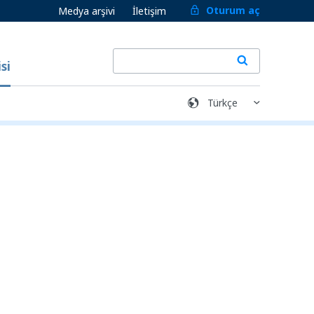
Oturum aç
Medya arşivi
İletişim
si