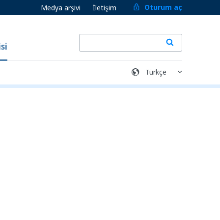
Oturum aç
Medya arşivi
İletişim
si