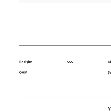
CFS 2025 Venezuela
(Deutsch)
CFS 2025 Venezuela
(English)
CFS 2025 Venezuela
(Español)
İletişim
SSS
K
OAM
Ş
Y