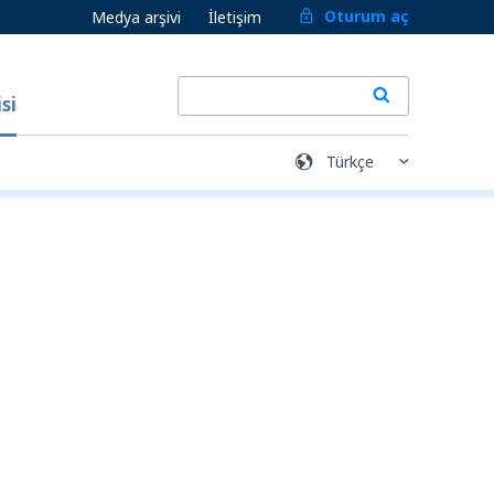
Oturum aç
Medya arşivi
İletişim
si