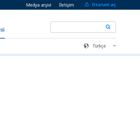
Oturum aç
Medya arşivi
İletişim
si