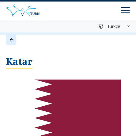
Men
Medya arşivi
İletişim
Gönüllü geri dönüş
Katar
Danışma Merkezleri
Programlar
Dönüş programları
Yeniden entegrasyon programları
Geri dönüş hazırlığı
Bilgi ve danışmanlık