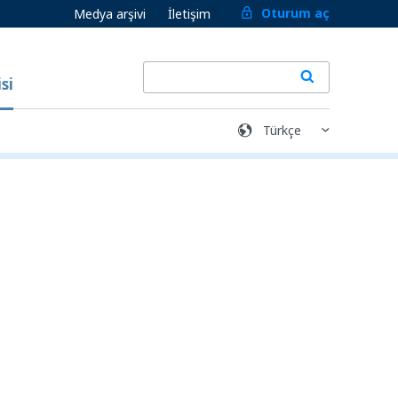
Oturum aç
Medya arşivi
İletişim
si