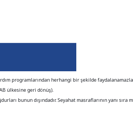
ardım programlarından herhangi bir şekilde faydalanamazlar
n AB ülkesine geri dönüş).
ğdurları bunun dışındadır. Seyahat masraflarının yanı sıra ma