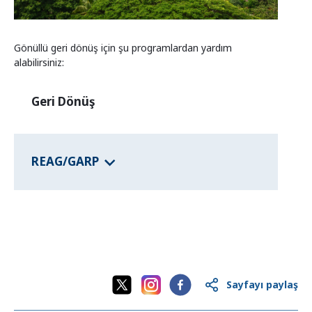
Eyalet programları
Gönüllü geri dönüş için şu programlardan yardım
alabilirsiniz:
Ülke Bilgisi
Geri Dönüş
REAG/GARP
Sayfayı paylaş