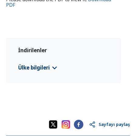
PDF
İndirilenler
Ülke bilgileri
CFS 2024 Côte d'Ivoire, Republik
(De
utsch)
CFS 2024 Republic of Côte d'Ivoire
(E
nglish)
CFS 2024 République de Côte d'Ivoire
(Français)
Sayfayı paylaş