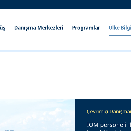
nüş
Danışma Merkezleri
Programlar
Ülke Bilgi
Çevrimiçi Danışmanl
IOM personeli il