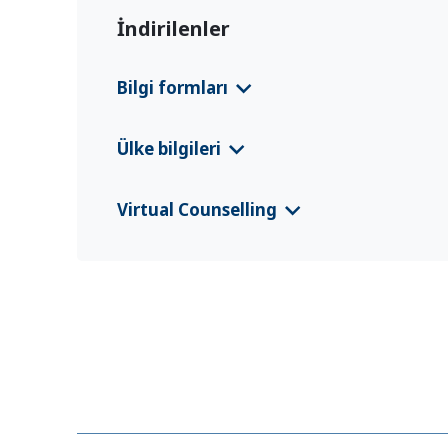
İndirilenler
Bilgi formları
Iraq EURP Country Information Leaflet
(En
Ülke bilgileri
CFS 2025 Irak
(Deutsch)
Virtual Counselling
CFS 2025 Iraq
(English)
VC Flyer Iraq
(Kurdî, كوردی‎)
CFS 2025 Iraq
(العربية)
VC Flyer Iraq
(العربية)