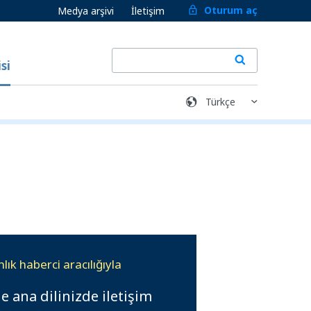
Oturum aç
Medya arşivi
İletişim
si
ık haberci aracılığıyla
e ana dilinizde iletişim