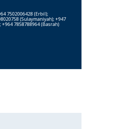
64 7502006428 (Erbil);
8020758 (Sulaymaniyah); +947
; +964 7858788964 (Basrah)