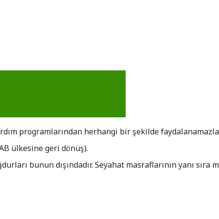
ardım programlarından herhangi bir şekilde faydalanamazlar
n AB ülkesine geri dönüş).
ğdurları bunun dışındadır. Seyahat masraflarının yanı sıra ma