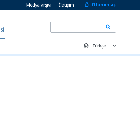
Oturum aç
Medya arşivi
İletişim
si