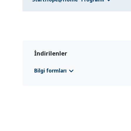
İndirilenler
Bilgi formları
Democratic Republic of Congo EURP Count