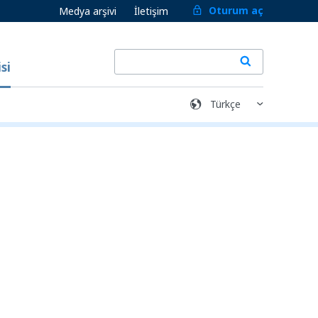
Oturum aç
Medya arşivi
İletişim
si