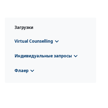
Загрузки
Virtual Counselling
Флаер Косово
(Shqip)
Индивидуальные запросы
Флаер Косово
(српски језик)
CFS 2021 Косово
(Deutsch)
Флаер
CFS 2025 Косово
(Shqip)
Diakonie Kosova
(Deutsch)
CFS 2025 Косово
(English)
Diakonie Kosova
(Shqip)
Dobrovoljni povratak i održiva reinte
gracija na Kosovu
(српски језик)