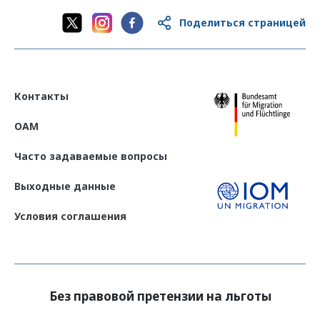
Поделиться страницей
Kosovo-Freiwillige Rückkehr und Nac
hhaltige Reintegration
(Deutsch)
Kosovo-Voluntary Return and Sustain
able Reintegration
(English)
Контакты
Kthimi vullnetar dhe riintegrimi i qënd
OAM
rueshëm në Kosovë
(Shqip)
Часто задаваемые вопросы
Выходные данные
Условия соглашения
Без правовой претензии на льготы