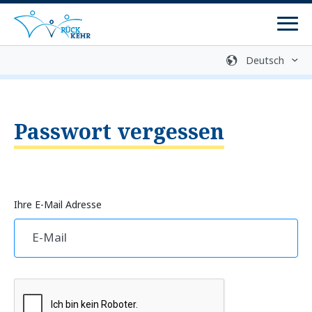
Men
Gebärdensprache
Mediathek
Login
Leichte Sprache
Kontakt
Passwort vergessen
Rückkehrprozess
Beratungsstellen
Ihre E-Mail Adresse
Programme
Rückkehrprogramme
Reintegrationsprogramme
Rückkehrvorbereitung