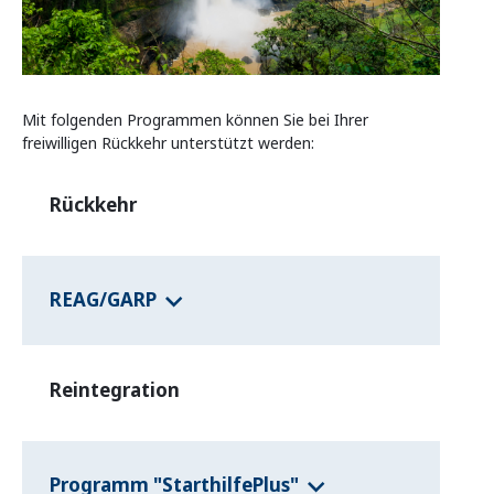
Informationsvermittlung und Beratung
Programme der Bundesländer
Mit folgenden Programmen können Sie bei Ihrer
Länderinformationen
freiwilligen Rückkehr unterstützt werden:
Rückkehr
REAG/GARP
Reintegration
Programm "StarthilfePlus"