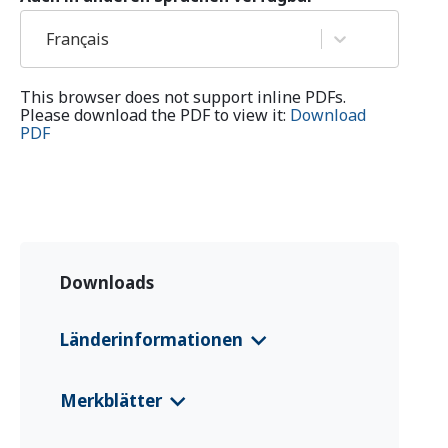
Français
This browser does not support inline PDFs.
Please download the PDF to view it:
Download
PDF
Downloads
Länderinformationen
CFS 2024 Kamerun
(English)
Merkblätter
CFS 2024 Kamerun
(Français)
Cameroon EURP Country Informatio