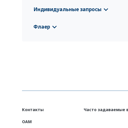
Флаер Пакистан
(English)
Индивидуальные запросы
Флаер Пакистан
(اردو)
CFS 2024 Pakistan
(اردو)
Флаер
CFS 2025 Пакистан
(Deutsch)
Pakistan EURP Country Information Leafl
CFS 2025 Пакистан
(English)
Контакты
Часто задаваемые 
OAM