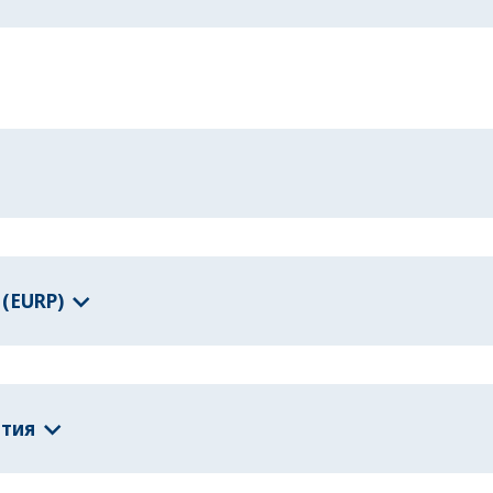
(EURP)
ития