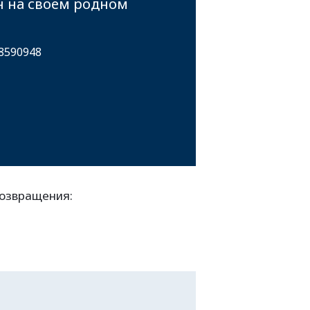
н на своем родном
 8590948
возвращения: