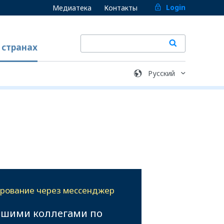
Login
Медиатека
Контакты
 странах
ирование через мессенджер
ашими коллегами по