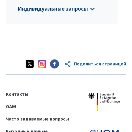
VC Flyer Azerbaijan
(English)
Индивидуальные запросы
VC Flyer Azerbaijan
(azərbaycan dili)
CFS 2025 Aserbaidschan
(Deutsch)
CFS 2025 Azerbaijan
(English)
CFS 2025 Azerbaijan
(azərbaycan dili)
Поделиться страницей
Контакты
OAM
Часто задаваемые вопросы
Выходные данные