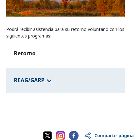
Programas de los estados federales
Podrá recibir asistencia para su retorno voluntario con los
Información del país
siguientes programas:
Retorno
REAG/GARP
Compartir página